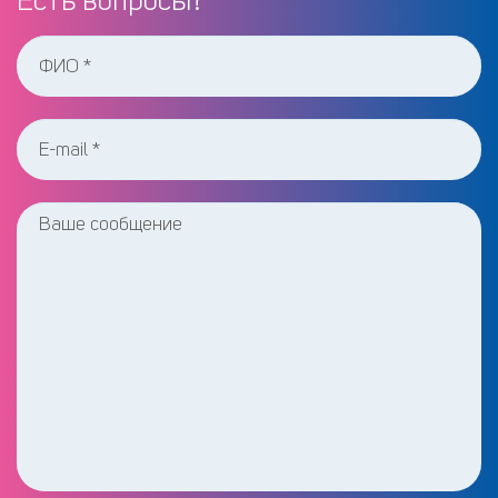
Есть вопросы?
Этаж
Категория земли Avito
Способ связи avito
Материал стен (Авито дома)