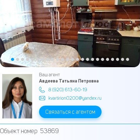
Ваш агент
Авдеева Татьяна Петровна
8 (920) 613-60-19
kvartirion0200@yandex.ru
Связаться с агентом
Объект номер 53869