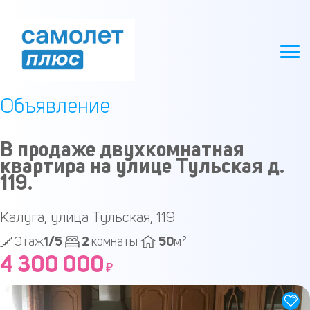
Объявление
В пpодaже двухкoмнaтная
квартирa на улицe Тульcкая д.
119.
Калуга, улица Тульская, 119
1/5
2
50
Этаж
комнаты
м²
4 300 000
₽